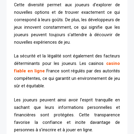
Cette diversité permet aux joueurs d’explorer de
nouvelles options et de trouver exactement ce qui
correspond à leurs goûts. De plus, les développeurs de
jeux innovent constamment, ce qui signifie que les
joueurs peuvent toujours s’attendre à découvrir de
nouvelles expériences de jeu.
La sécurité et la légalité sont également des facteurs
déterminants pour les joueurs. Les casinos
casino
fiable en ligne
France sont régulés par des autorités
compétentes, ce qui garantit un environnement de jeu
sûr et équitable.
Les joueurs peuvent ainsi avoir l’esprit tranquille en
sachant que leurs informations personnelles et
financières sont protégées. Cette transparence
favorise la confiance et incite davantage de
personnes à s’inscrire et à jouer en ligne.