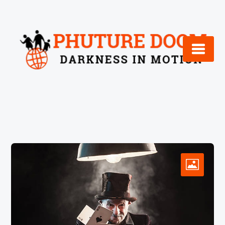
Skip
to
content