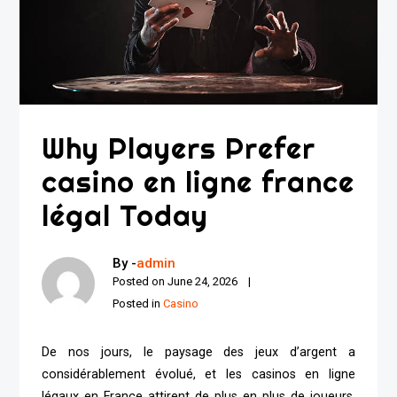
Why Players Prefer
casino en ligne france
légal Today
By -
admin
Posted on
June 24, 2026
Posted in
Casino
De nos jours, le paysage des jeux d’argent a
considérablement évolué, et les casinos en ligne
légaux en France attirent de plus en plus de joueurs.