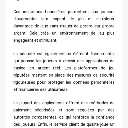
Ces incitations financières permettent aux joueurs
d’augmenter leur capital de jeu et d’explorer
davantage de jeux sans risquer de perdre leur propre
argent. Cela crée un environnement de jeu plus
engageant et stimulant.
La sécurité est également un élément fondamental
qui pousse les joueurs à choisir des applications de
casino en argent réel. Les plateformes de jeu
réputées mettent en place des mesures de sécurité
rigoureuses pour protéger les données personnelles
et financières des utilisateurs.
La plupart des applications offrent des méthodes de
paiement sécurisées et sont régulées par des
autorités compétentes, ce qui renforce la confiance
des joueurs. Enfin, le service client de qualité joue un