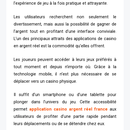
l’expérience de jeu à la fois pratique et attrayante.
Les utilisateurs recherchent non seulement le
divertissement, mais aussi la possibilité de gagner de
l’argent tout en profitant d’une interface conviviale.
L’un des principaux attraits des applications de casino
en argent réel est la commodité qu’elles offrent.
Les joueurs peuvent accéder à leurs jeux préférés à
tout moment et depuis n’importe où. Grâce à la
technologie mobile, il n’est plus nécessaire de se
déplacer vers un casino physique.
Il suffit d’un smartphone ou d’une tablette pour
plonger dans l’univers du jeu. Cette accessibilité
permet
application casino argent réel france
aux
utilisateurs de profiter d’une partie rapide pendant
leurs déplacements ou de se détendre chez eux.