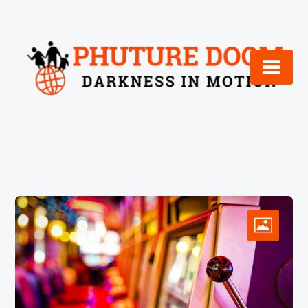
Skip
to
content