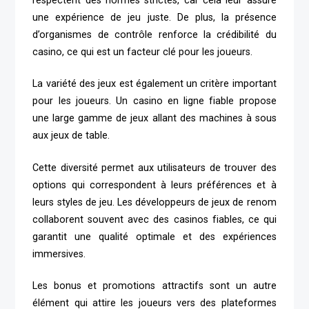
respectent des normes strictes, car cela leur assure
une expérience de jeu juste. De plus, la présence
d’organismes de contrôle renforce la crédibilité du
casino, ce qui est un facteur clé pour les joueurs.
La variété des jeux est également un critère important
pour les joueurs. Un casino en ligne fiable propose
une large gamme de jeux allant des machines à sous
aux jeux de table.
Cette diversité permet aux utilisateurs de trouver des
options qui correspondent à leurs préférences et à
leurs styles de jeu. Les développeurs de jeux de renom
collaborent souvent avec des casinos fiables, ce qui
garantit une qualité optimale et des expériences
immersives.
Les bonus et promotions attractifs sont un autre
élément qui attire les joueurs vers des plateformes