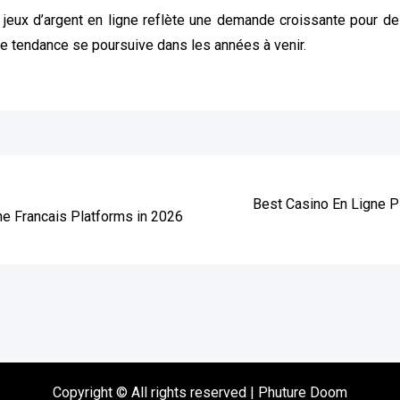
jeux d’argent en ligne reflète une demande croissante pour de
tte tendance se poursuive dans les années à venir.
e
Best Casino En Ligne P
ne Francais Platforms in 2026
Copyright © All rights reserved | Phuture Doom