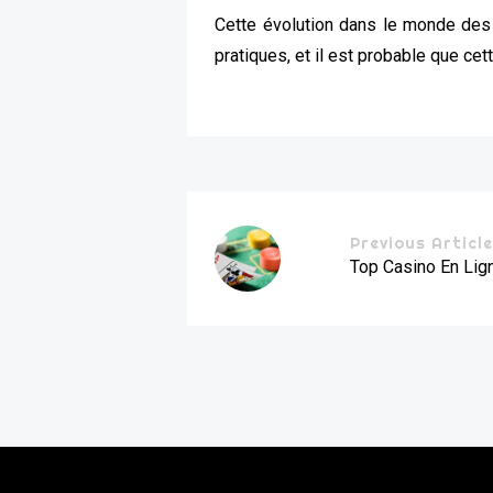
Cette évolution dans le monde des 
pratiques, et il est probable que ce
Previous Articl
Top Casino En Lig