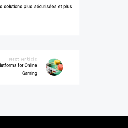
s solutions plus sécurisées et plus
Next Article
latforms for Online
Gaming