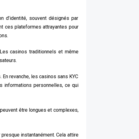
on d’identité, souvent désignés par
nt ces plateformes attrayantes pour
ons.
. Les casinos traditionnels et même
sateurs.
s. En revanche, les casinos sans KYC
es informations personnelles, ce qui
é peuvent être longues et complexes,
presque instantanément. Cela attire