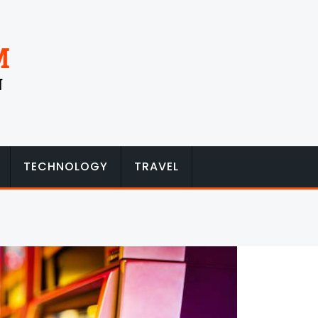
TECHNOLOGY
TRAVEL