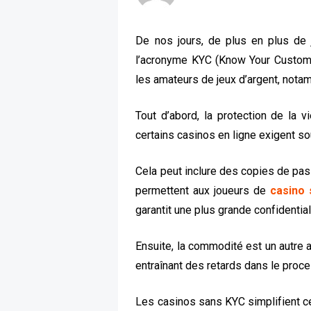
De nos jours, de plus en plus de j
l’acronyme KYC (Know Your Customer
les amateurs de jeux d’argent, notam
Tout d’abord, la protection de la 
certains casinos en ligne exigent so
Cela peut inclure des copies de pas
permettent aux joueurs de
casino 
garantit une plus grande confidentiali
Ensuite, la commodité est un autre 
entraînant des retards dans le proces
Les casinos sans KYC simplifient c