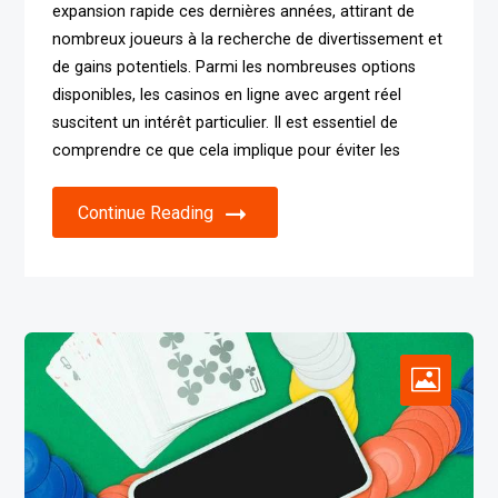
expansion rapide ces dernières années, attirant de
nombreux joueurs à la recherche de divertissement et
de gains potentiels. Parmi les nombreuses options
disponibles, les casinos en ligne avec argent réel
suscitent un intérêt particulier. Il est essentiel de
comprendre ce que cela implique pour éviter les
Continue Reading