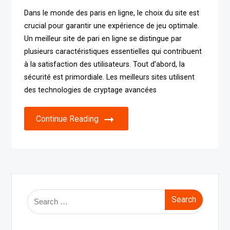
Dans le monde des paris en ligne, le choix du site est
crucial pour garantir une expérience de jeu optimale.
Un meilleur site de pari en ligne se distingue par
plusieurs caractéristiques essentielles qui contribuent
à la satisfaction des utilisateurs. Tout d’abord, la
sécurité est primordiale. Les meilleurs sites utilisent
des technologies de cryptage avancées
Continue Reading
Search
for: