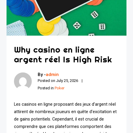
Why casino en ligne
argent réel Is High Risk
By -
admin
Posted on
July 25, 2026
Posted in
Poker
Les casinos en ligne proposant des jeux d’argent réel
attirent de nombreux joueurs en quête d’excitation et
de gains potentiels. Cependant, il est crucial de
comprendre que ces plateformes comportent des