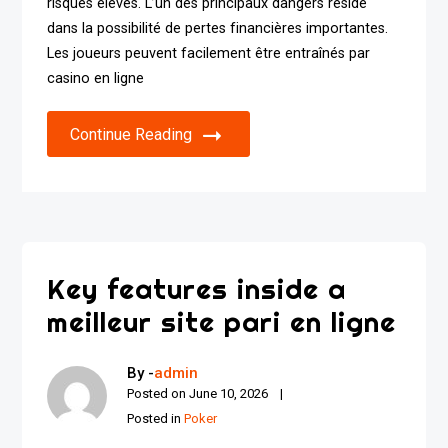
risques élevés. L’un des principaux dangers réside
dans la possibilité de pertes financières importantes.
Les joueurs peuvent facilement être entraînés par
casino en ligne
Continue Reading
Key features inside a
meilleur site pari en ligne
By -
admin
Posted on
June 10, 2026
Posted in
Poker