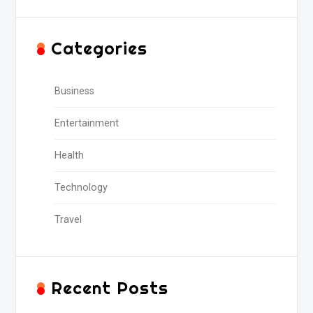
Categories
Business
Entertainment
Health
Technology
Travel
Recent Posts