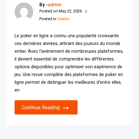
By -
admin
Posted on
May 22, 2026
Posted in
Casino
Le poker en ligne a connu une popularité croissante
ces dernières années, attirant des joueurs du monde
entier. Avec l’avènement de nombreuses plateformes,
il devient essentiel de comprendre les différentes
options disponibles pour optimiser son expérience de
jeu. Une revue complète des plateformes de poker en
ligne permet de distinguer les meilleures d’entre elles,
en
Continue Reading