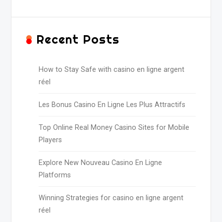
Recent Posts
How to Stay Safe with casino en ligne argent
réel
Les Bonus Casino En Ligne Les Plus Attractifs
Top Online Real Money Casino Sites for Mobile
Players
Explore New Nouveau Casino En Ligne
Platforms
Winning Strategies for casino en ligne argent
réel