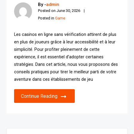
By -
admin
Posted on
June 30, 2026
Posted in
Game
Les casinos en ligne sans vérification attirent de plus
en plus de joueurs grâce à leur accessibilité et à leur
simplicité. Pour profiter pleinement de cette
expérience, il est essentiel d’adopter certaines
stratégies. Dans cet article, nous vous proposons des
conseils pratiques pour tirer le meilleur parti de votre
aventure dans ces établissements de jeu
Continue Reading