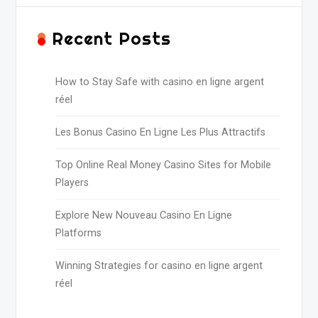
Recent Posts
How to Stay Safe with casino en ligne argent
réel
Les Bonus Casino En Ligne Les Plus Attractifs
Top Online Real Money Casino Sites for Mobile
Players
Explore New Nouveau Casino En Ligne
Platforms
Winning Strategies for casino en ligne argent
réel