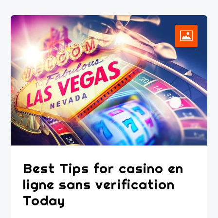
Best Tips for casino en
ligne sans verification
Today