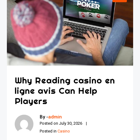
Why Reading casino en
ligne avis Can Help
Players
By -
admin
Posted on
July 30, 2026
Posted in
Casino