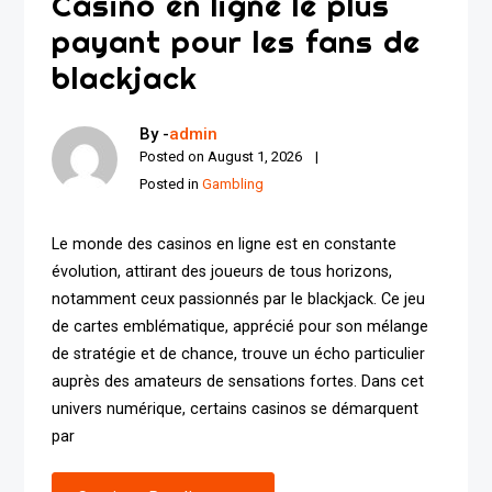
Casino en ligne le plus
payant pour les fans de
blackjack
By -
admin
Posted on
August 1, 2026
Posted in
Gambling
Le monde des casinos en ligne est en constante
évolution, attirant des joueurs de tous horizons,
notamment ceux passionnés par le blackjack. Ce jeu
de cartes emblématique, apprécié pour son mélange
de stratégie et de chance, trouve un écho particulier
auprès des amateurs de sensations fortes. Dans cet
univers numérique, certains casinos se démarquent
par