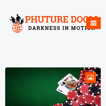
Skip
to
content