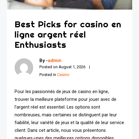
Best Picks for casino en
ligne argent réel
Enthusiasts
By -
admin
Posted on
August 1, 2026
Posted in
Casino
Pour les passionnés de jeux de casino en ligne,
trouver la meilleure plateforme pour jouer avec de
l’argent réel est essentiel. Les options sont
nombreuses, mais certaines se distinguent par leur
fiabilité, leur variété de jeux et la qualité de leur service
client. Dans cet article, nous vous présentons
quelques-unes des meilleures options disponibles