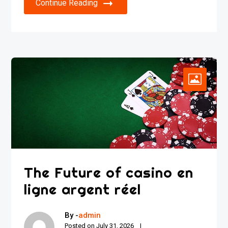
Continue Reading
The Future of casino en
ligne argent réel
By -
admin
Posted on
July 31, 2026