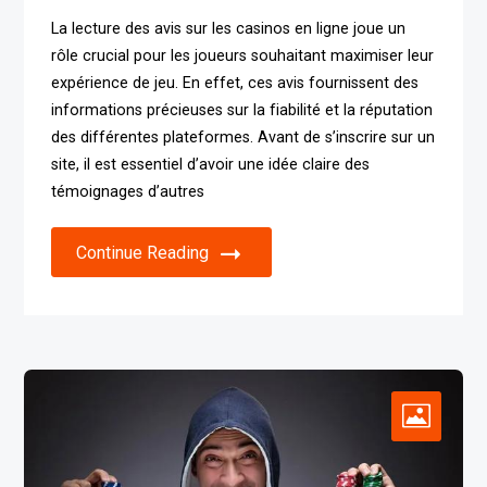
La lecture des avis sur les casinos en ligne joue un
rôle crucial pour les joueurs souhaitant maximiser leur
expérience de jeu. En effet, ces avis fournissent des
informations précieuses sur la fiabilité et la réputation
des différentes plateformes. Avant de s’inscrire sur un
site, il est essentiel d’avoir une idée claire des
témoignages d’autres
Continue Reading