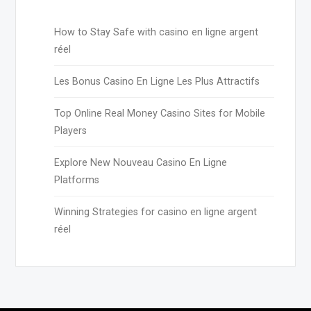
How to Stay Safe with casino en ligne argent
réel
Les Bonus Casino En Ligne Les Plus Attractifs
Top Online Real Money Casino Sites for Mobile
Players
Explore New Nouveau Casino En Ligne
Platforms
Winning Strategies for casino en ligne argent
réel