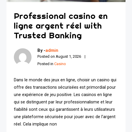
Professional casino en
ligne argent réel with
Trusted Banking
By -
admin
Posted on
August 1, 2026
Posted in
Casino
Dans le monde des jeux en ligne, choisir un casino qui
offre des transactions sécurisées est primordial pour
une expérience de jeu positive. Les casinos en ligne
qui se distinguent par leur professionnalisme et leur
fiabilité sont ceux qui garantissent à leurs utilisateurs
une plateforme sécurisée pour jouer avec de l’argent
réel. Cela implique non