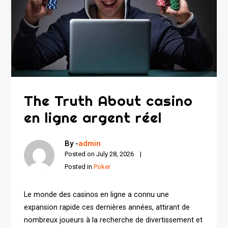
The Truth About casino
en ligne argent réel
By -
admin
Posted on
July 28, 2026
Posted in
Poker
Le monde des casinos en ligne a connu une
expansion rapide ces dernières années, attirant de
nombreux joueurs à la recherche de divertissement et