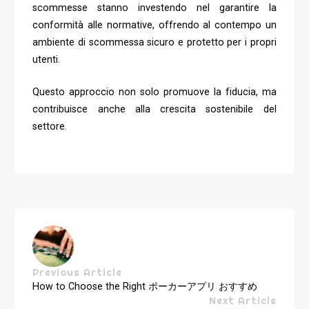
scommesse stanno investendo nel garantire la
conformità alle normative, offrendo al contempo un
ambiente di scommessa sicuro e protetto per i propri
utenti.
Questo approccio non solo promuove la fiducia, ma
contribuisce anche alla crescita sostenibile del
settore.
Previous Article
How to Choose the Right ポーカーアプリ おすすめ
Next Article