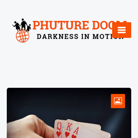
Skip
to
content