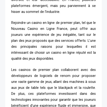
plateformes émergent, mais peu parviennent à se
hisser au sommet de l’industrie.
Rejoindre un casino en ligne de premier plan, tel que le
Nouveau Casino en Ligne France, peut offrir aux
joueurs une expérience de jeu inégalée, tant sur le
plan des jeux proposés que des services offerts. L’une
des principales raisons pour lesquelles il est
intéressant de choisir un casino en ligne réputé est la
qualité des jeux disponibles.
Les casinos de premier plan collaborent avec des
développeurs de logiciels de renom pour proposer
une vaste gamme de jeux, allant des machines à sous
aux jeux de table tels que le blackjack et la roulette.
De plus, ces plateformes investissent dans des
technologies innovantes pour garantir que les joueurs
bénéficient d’une expérience fluide et immersive, que