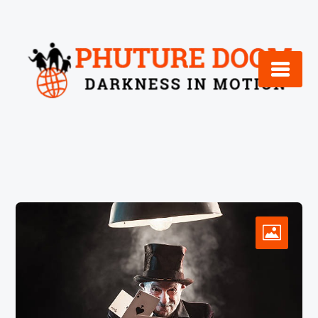
Skip
to
content