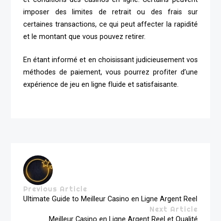
imposer des limites de retrait ou des frais sur
certaines transactions, ce qui peut affecter la rapidité
et le montant que vous pouvez retirer.
En étant informé et en choisissant judicieusement vos
méthodes de paiement, vous pourrez profiter d’une
expérience de jeu en ligne fluide et satisfaisante.
Previous Article
Ultimate Guide to Meilleur Casino en Ligne Argent Reel
Next Article
Meilleur Casino en Ligne Argent Reel et Qualité