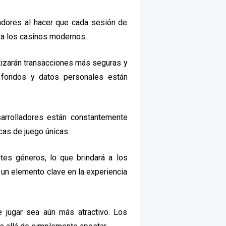
gadores al hacer que cada sesión de
ara los casinos modernos.
izarán transacciones más seguras y
s fondos y datos personales están
arrolladores están constantemente
as de juego únicas.
es géneros, lo que brindará a los
 un elemento clave en la experiencia
jugar sea aún más atractivo. Los