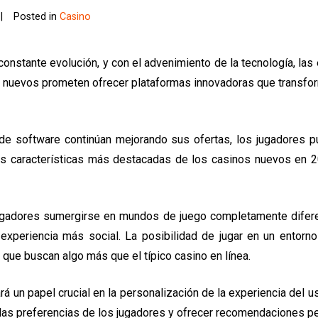
Posted in
Casino
 constante evolución, y con el advenimiento de la tecnología, la
s nuevos prometen ofrecer plataformas innovadoras que transfor
de software continúan mejorando sus ofertas, los jugadores 
s características más destacadas de los casinos nuevos en 20
jugadores sumergirse en mundos de juego completamente difere
experiencia más social. La posibilidad de jugar en un entorno 
 que buscan algo más que el típico casino en línea.
gará un papel crucial en la personalización de la experiencia del 
 las preferencias de los jugadores y ofrecer recomendaciones p