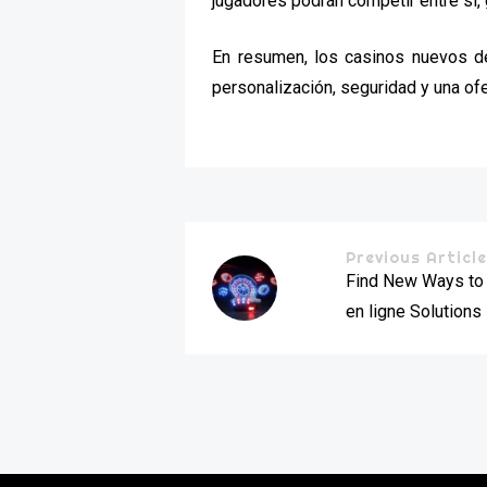
jugadores podrán competir entre sí,
En resumen, los casinos nuevos de
personalización, seguridad y una of
Previous Articl
Find New Ways to 
en ligne Solutions