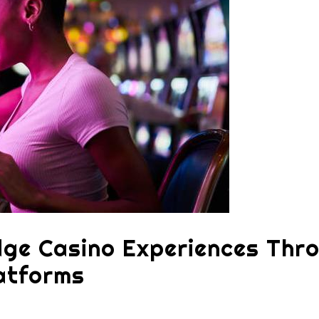
dge Casino Experiences Thr
atforms