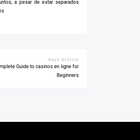
juntos, a pesar de estar separados
es.
Next Article
mplete Guide to casinos en ligne for
Beginners