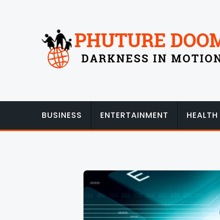
Skip
to
content
BUSINESS
ENTERTAINMENT
HEALTH