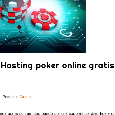
 Hosting poker online grati
Posted in
Casino
ínea gratis con amigos puede ser una experiencia divertida y e