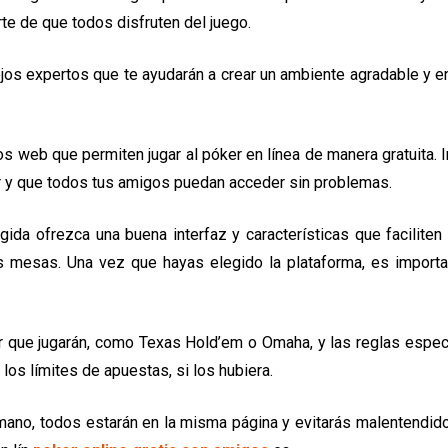
te de que todos disfruten del juego.
os expertos que te ayudarán a crear un ambiente agradable y ent
os web que permiten jugar al póker en línea de manera gratuita.
ar y que todos tus amigos puedan acceder sin problemas.
ida ofrezca una buena interfaz y características que faciliten
s mesas. Una vez que hayas elegido la plataforma, es importan
er que jugarán, como Texas Hold’em o Omaha, y las reglas especí
 los límites de apuestas, si los hubiera.
mano, todos estarán en la misma página y evitarás malentendido