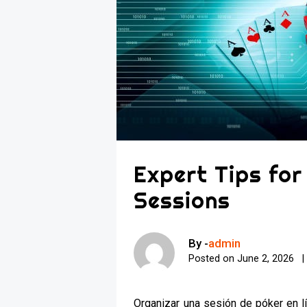
Expert Tips for
Sessions
By -
admin
Posted on
June 2, 2026
Organizar una sesión de póker en l