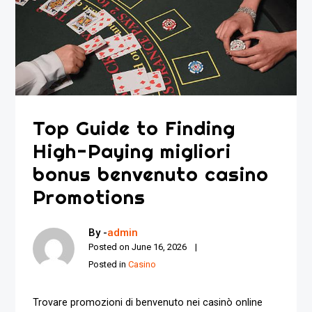
Top Guide to Finding
High-Paying migliori
bonus benvenuto casino
Promotions
By -
admin
Posted on
June 16, 2026
Posted in
Casino
Trovare promozioni di benvenuto nei casinò online