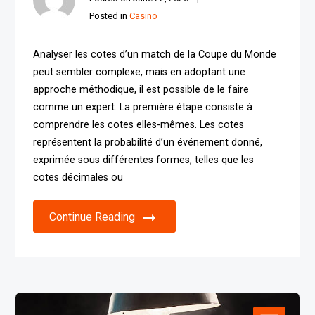
Posted in
Casino
Analyser les cotes d’un match de la Coupe du Monde
peut sembler complexe, mais en adoptant une
approche méthodique, il est possible de le faire
comme un expert. La première étape consiste à
comprendre les cotes elles-mêmes. Les cotes
représentent la probabilité d’un événement donné,
exprimée sous différentes formes, telles que les
cotes décimales ou
Continue Reading