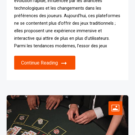
évolution rapide, influencée par les avancées
technologiques et les changements dans les
préférences des joueurs. Aujourd’hui, ces plateformes
ne se contentent plus d’offrir des jeux traditionnels ;
elles proposent une expérience immersive et
interactive qui attire de plus en plus d’utilisateurs.
Parmi les tendances modernes, l’essor des jeux
Continue Reading