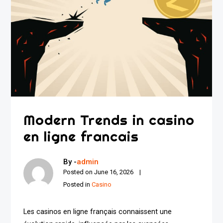
Modern Trends in casino
en ligne francais
By -
admin
Posted on
June 16, 2026
Posted in
Casino
Les casinos en ligne français connaissent une