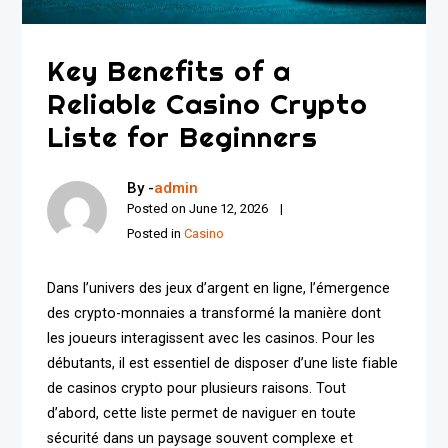
Key Benefits of a
Reliable Casino Crypto
Liste for Beginners
By -
admin
Posted on
June 12, 2026
Posted in
Casino
Dans l’univers des jeux d’argent en ligne, l’émergence
des crypto-monnaies a transformé la manière dont
les joueurs interagissent avec les casinos. Pour les
débutants, il est essentiel de disposer d’une liste fiable
de casinos crypto pour plusieurs raisons. Tout
d’abord, cette liste permet de naviguer en toute
sécurité dans un paysage souvent complexe et