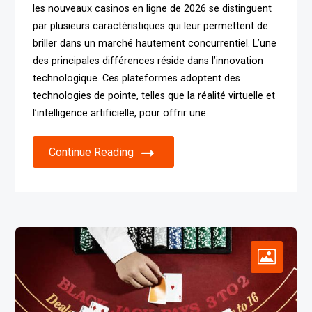
les nouveaux casinos en ligne de 2026 se distinguent
par plusieurs caractéristiques qui leur permettent de
briller dans un marché hautement concurrentiel. L’une
des principales différences réside dans l’innovation
technologique. Ces plateformes adoptent des
technologies de pointe, telles que la réalité virtuelle et
l’intelligence artificielle, pour offrir une
Continue Reading