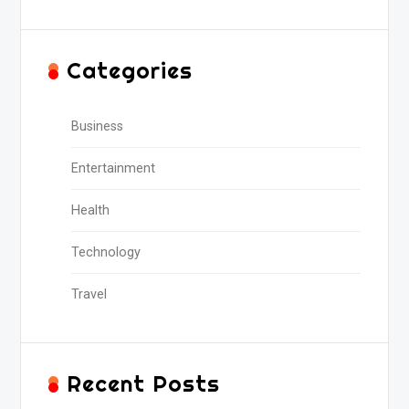
Categories
Business
Entertainment
Health
Technology
Travel
Recent Posts