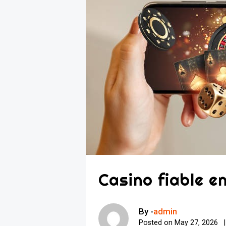
Casino fiable en
By -
admin
Posted on
May 27, 2026