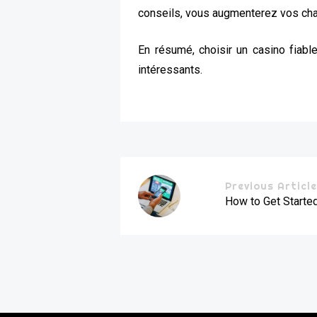
conseils, vous augmenterez vos chan
En résumé, choisir un casino fiabl
intéressants.
Previous Articl
How to Get Started