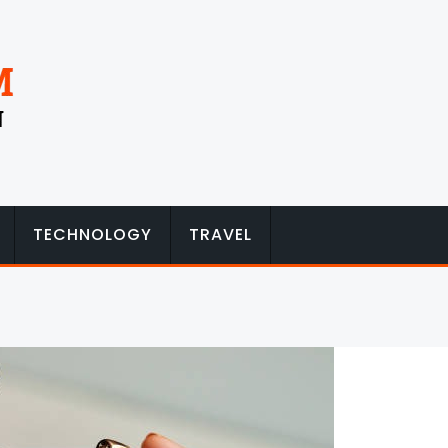
TECHNOLOGY
TRAVEL