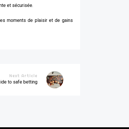
nte et sécurisée.
 des moments de plaisir et de gains
Next Article
ide to safe betting