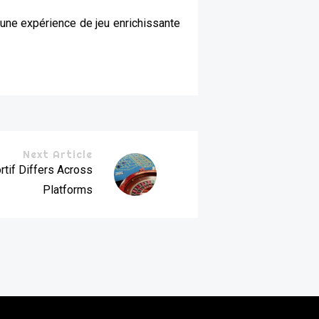
’une expérience de jeu enrichissante
Next Article
tif Differs Across
Platforms