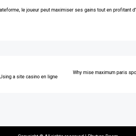
ateforme, le joueur peut maximiser ses gains tout en profitant d
e
Why mise maximum paris spor
Using a site casino en ligne