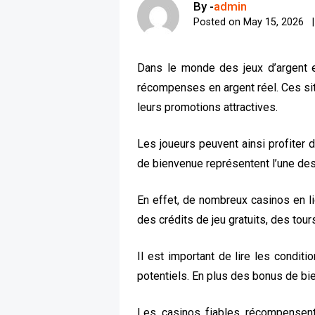
By -
admin
Posted on
May 15, 2026
Dans le monde des jeux d’argent e
récompenses en argent réel. Ces site
leurs promotions attractives.
Les joueurs peuvent ainsi profiter 
de bienvenue représentent l’une de
En effet, de nombreux casinos en l
des crédits de jeu gratuits, des to
Il est important de lire les conditi
potentiels. En plus des bonus de bi
Les casinos fiables récompensent 