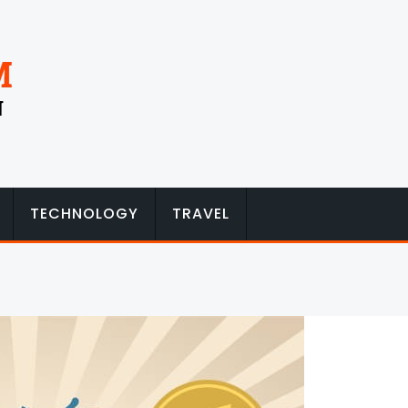
TECHNOLOGY
TRAVEL