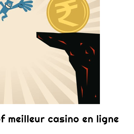
f meilleur casino en ligne