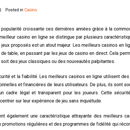
Posted in
Casino
 popularité croissante ces dernières années grâce à la commodit
eilleur casino en ligne se distingue par plusieurs caractéristi
es jeux proposés est un atout majeur. Les meilleurs casinos en l
de table, en passant par les jeux de casino en direct. Cela per
e soit des jeux classiques ou des nouveautés palpitantes.
urité et la fiabilité. Les meilleurs casinos en ligne utilisent 
nnelles et financières de leurs utilisateurs. De plus, ils sont 
un cadre légal et transparent pour les joueurs. Cette sécuri
ncentrer sur leur expérience de jeu sans inquiétude.
nt également une caractéristique attrayante des meilleurs ca
s promotions régulières et des programmes de fidélité qui réco