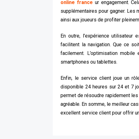
online france
ur engagement. Cela
supplémentaires pour gagner. Les m
ainsi aux joueurs de profiter plein
En outre, l’expérience utilisateur
facilitent la navigation. Que ce s
facilement. L’optimisation mobile
smartphones ou tablettes.
Enfin, le service client joue un rô
disponible 24 heures sur 24 et 7 jou
permet de résoudre rapidement les 
agréable. En somme, le meilleur casi
excellent service client pour offrir 