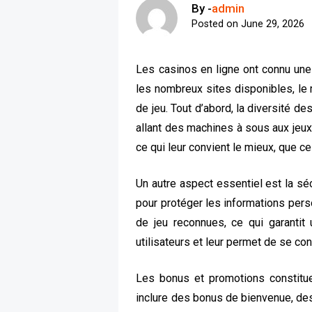
By -
admin
Posted on
June 29, 2026
Les casinos en ligne ont connu une
les nombreux sites disponibles, le m
de jeu. Tout d’abord, la diversité d
allant des machines à sous aux jeux 
ce qui leur convient le mieux, que c
Un autre aspect essentiel est la séc
pour protéger les informations perso
de jeu reconnues, ce qui garantit 
utilisateurs et leur permet de se co
Les bonus et promotions constitue
inclure des bonus de bienvenue, de